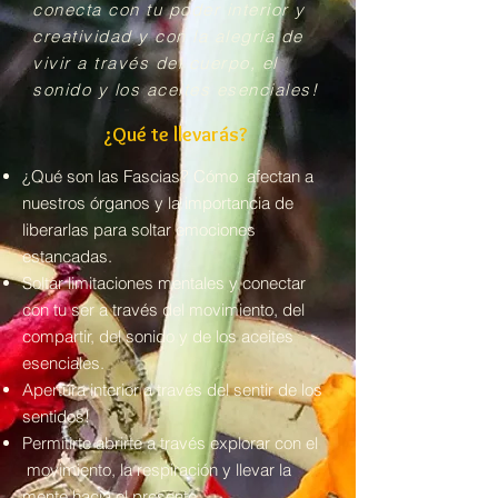
conecta con tu poder interior y
creatividad y con la alegría de
vivir a través del cuerpo, el
sonido y los aceites esenciales!
¿Qué te llevarás?
¿Qué son las Fascias? Cómo afectan a
nuestros órganos y la importancia de
liberarlas para soltar emociones
estancadas.
Soltar limitaciones mentales y conectar
con tu ser a través del movimiento, del
compartir, del sonido y de los aceites
esenciales.
Apertura interior a través del sentir de los
sentidos!
Permitirte abrirte a través explorar con el
movimiento, la respiración y llevar la
mente hacia el presente.