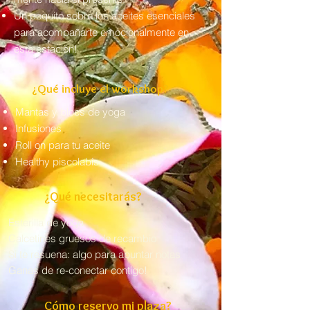
Un poquito sobre los aceites esenciales
para acompañarte emocionalmente en
esta estación!
¿Qué incluye el workshop?
Mantas y blocs de yoga
Infusiones
Roll on para tu aceite
Healthy piscolabis
¿Qué necesitarás?
Esterilla de yoga
Calcetines gruesos de recambio
Si te resuena: algo para apuntar notas
Ganas de re-conectar contigo!
​Cómo reservo mi plaza?