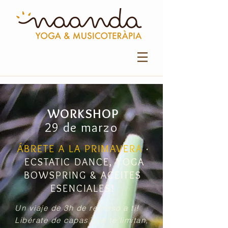
WORKSHOP
29 de marzo
ÁBRETE A LA PRIMAVERA
·
ECSTATIC DANCE, YOGA
BOWSPRING & ACEITES
ESENCIALES!
Un viaje de 3h de regreso a ti!
Libérate de capas que te limitan,