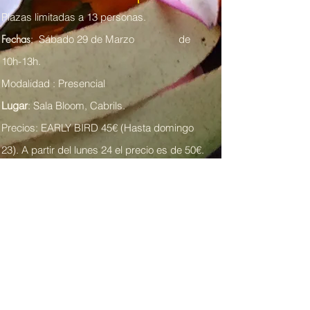
Plazas limitadas a 13 personas.
Fechas
:
Sábado 29 de Marzo
de
10h-13h.
Modalidad : Presencial
Lugar
: Sala Bloom, Cabrils.
Precios: EARLY BIRD 45€ (Hasta domingo
23). A partir del lunes 24 el precio es de 50€.
Una vez rellenado el formulario recibirás un
email para finalizar tu reserva!
​
* Sólo en caso de cancelación del taller,
recibirás un
reembolso de la reserva.
RESERVAR MI PLAZA