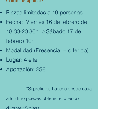
Cómo me apunto?
Plazas limitadas a 10 personas.
Fecha: Viernes 16 de febrero de
18.30-20.30h
o Sábado 17 de
febrero 10h
Modalidad (Presencial + diferido)
Lugar
: Alella
Aportación: 25€
​
*
Si prefieres hacerlo desde casa
a tu ritmo puedes obtener el diferido
durante 15 día
as
** Sólo
en caso de cancelación
del taller se hará una reembolso.​